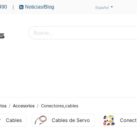
490
Noticias/Blog
|
Español
PTEROS
ACCESORIOS
BATERÍAS
MOTORES
tos
Accesorios
Conectores,cables
Cables
Cables de Servo
Conect