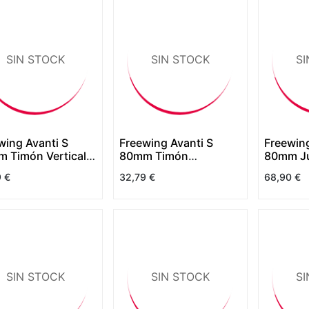
SIN STOCK
SIN STOCK
SI
wing Avanti S
Freewing Avanti S
Freewing
 Timón Vertical
80mm Timón
80mm Ju
illo
Horizontal Amarillo
Rojas
9
€
32,79
€
68,90
€
SIN STOCK
SIN STOCK
SI