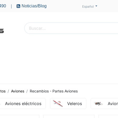
490
Noticias/Blog
|
Español
PTEROS
ACCESORIOS
BATERÍAS
MOTORES
tos
Aviones
Recambios - Partes Aviones
Aviones eléctricos
Veleros
Avio