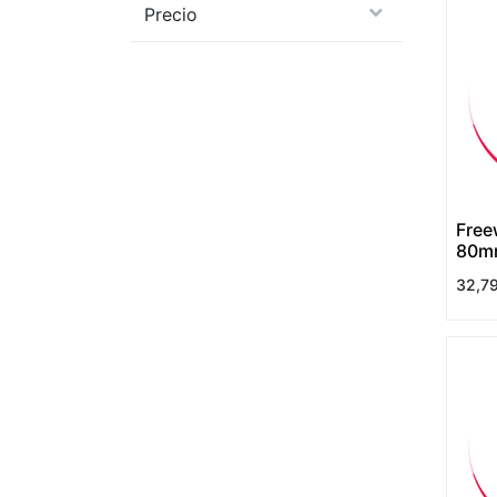
Precio
Free
80mm
Amar
32,7