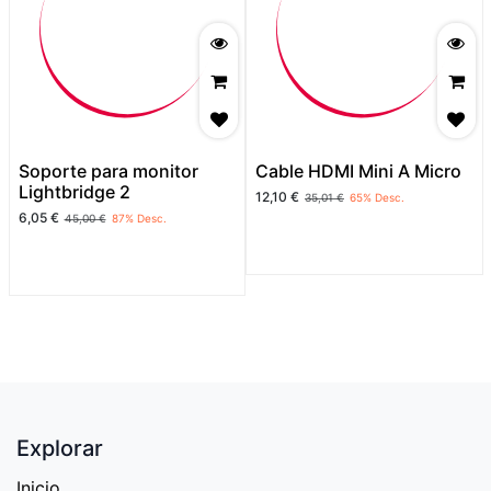
Soporte para monitor
Cable HDMI Mini A Micro
Lightbridge 2
12,10
€
35,01
€
65
% Desc.
6,05
€
45,00
€
87
% Desc.
Explorar
Inicio