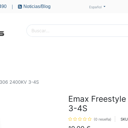
490
Noticias/Blog
|
Español
PTEROS
ACCESORIOS
BATERÍAS
MOTORES
2306 2400KV 3-4S
Emax Freestyl
3-4S
SKU
(0 reseña)