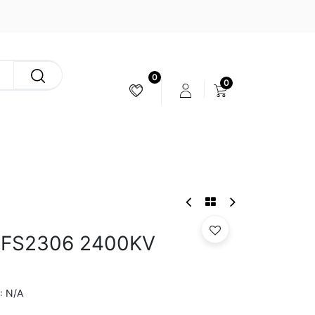
0
0
ESTABILIZACIÓN & CÁMARAS
e FS2306 2400KV
N/A
: