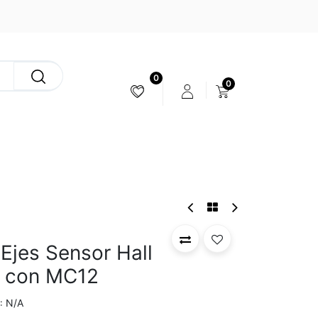
0
0
ESTABILIZACIÓN & CÁMARAS
Ejes Sensor Hall
S con MC12
N/A
: