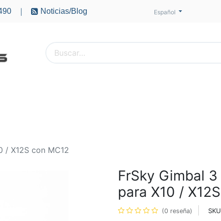
490
Noticias/Blog
|
Español
PTEROS
ACCESORIOS
BATERÍAS
MOTORES
10 / X12S con MC12
FrSky Gimbal 3 
para X10 / X12
SKU
(0 reseña)