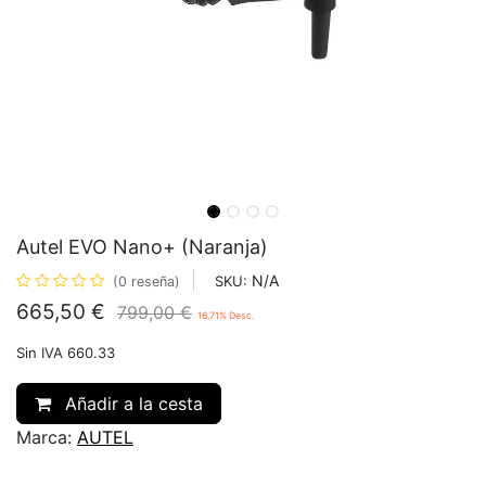
Autel EVO Nano+ (Naranja)
N/A
SKU:
(0 reseña)
665,50
€
799,00
€
16.71
% Desc.
Sin IVA 660.33
Añadir a la cesta
Marca:
AUTEL