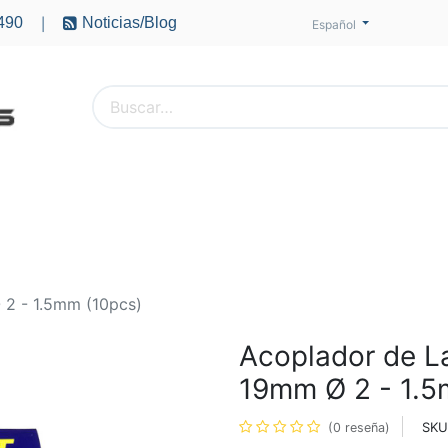
490
Noticias/Blog
|
Español
PTEROS
ACCESORIOS
BATERÍAS
MOTORES
2 - 1.5mm (10pcs)
Acoplador de 
19mm Ø 2 - 1.5
SKU
(0 reseña)