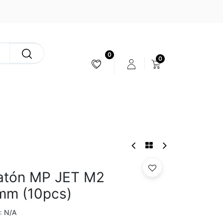
0
0
ESTABILIZACIÓN & CÁMARAS
Latón MP JET M2
mm (10pcs)
N/A
: