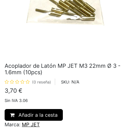
Acoplador de Latón MP JET M3 22mm Ø 3 -
1.6mm (10pcs)
N/A
SKU:
(0 reseña)
3,70
€
Sin IVA 3.06
Añadir a la cesta
Marca:
MP JET