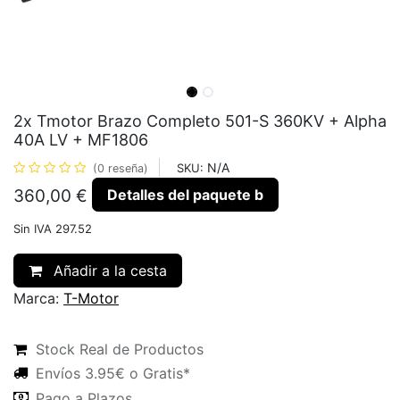
2x Tmotor Brazo Completo 501-S 360KV + Alpha
40A LV + MF1806
N/A
SKU:
(0 reseña)
Detalles del paquete b
360,00
€
Sin IVA 297.52
Añadir a la cesta
Marca:
T-Motor
Stock Real de Productos
Envíos 3.95€ o Gratis*
Pago a Plazos