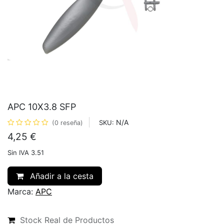
APC 10X3.8 SFP
N/A
SKU:
(0 reseña)
4,25
€
Sin IVA 3.51
Añadir a la cesta
Marca:
APC
Stock Real de Productos