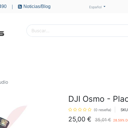
490
Noticias/Blog
|
Español
PTEROS
ACCESORIOS
BATERÍAS
MOTORES
udio
DJI Osmo - Pla
SKU
(0 reseña)
25,00
€
35,01
€
28.59
% D