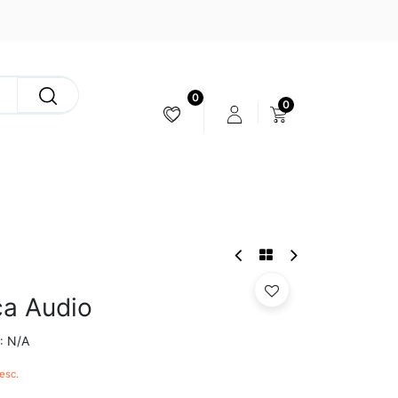
0
0
ESTABILIZACIÓN & CÁMARAS
ca Audio
N/A
:
esc.