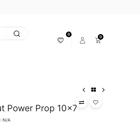
0
0
ESTABILIZACIÓN & CÁMARAS
ut Power Prop 10x7
N/A
: