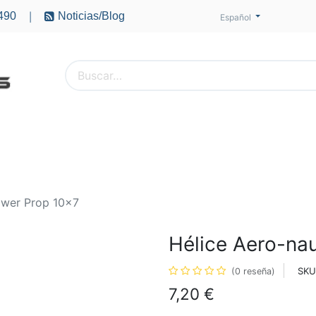
490
Noticias/Blog
|
Español
PTEROS
ACCESORIOS
BATERÍAS
MOTORES
ower Prop 10x7
Hélice Aero-na
SKU
(0 reseña)
7,20
€