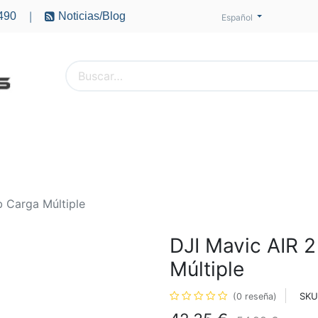
490
Noticias/Blog
|
Español
PTEROS
ACCESORIOS
BATERÍAS
MOTORES
 Carga Múltiple
DJI Mavic AIR 
Múltiple
SKU
(0 reseña)