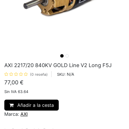
AXI 2217/20 840KV GOLD Line V2 Long F5J
N/A
SKU:
(0 reseña)
77,00
€
Sin IVA 63.64
Añadir a la cesta
Marca:
AXI