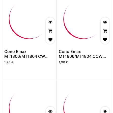
Cono Emax
Cono Emax
MT1806/MT1804 CW
MT1806/MT1804 CCW
Rojo
Negro
1,90
€
1,90
€