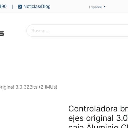
490
Noticias/Blog
|
Español
PTEROS
ACCESORIOS
BATERÍAS
MOTORES
riginal 3.0 32Bits (2 IMUs)
Controladora b
ejes original 3.
caja Aluminio 