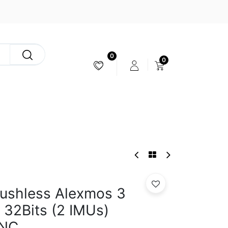
0
0
ESTABILIZACIÓN & CÁMARAS
rushless Alexmos 3
0 32Bits (2 IMUs)
CNC