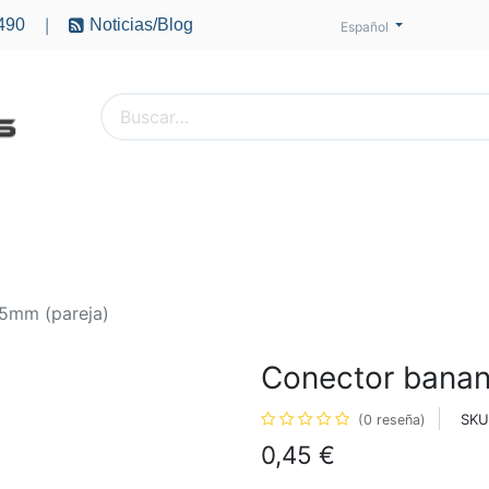
490
Noticias/Blog
|
Español
PTEROS
ACCESORIOS
BATERÍAS
MOTORES
5mm (pareja)
Conector banan
SKU
(0 reseña)
0,45
€