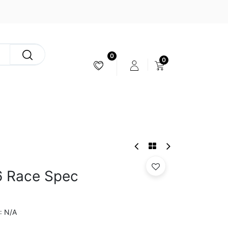
0
0
ESTABILIZACIÓN & CÁMARAS
6 Race Spec
N/A
: