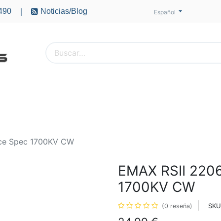
490
Noticias/Blog
|
Español
PTEROS
ACCESORIOS
BATERÍAS
MOTORES
ce Spec 1700KV CW
EMAX RSII 220
1700KV CW
SKU
(0 reseña)