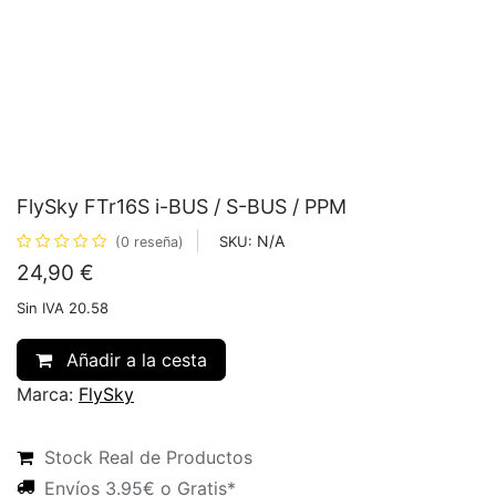
FlySky FTr16S i-BUS / S-BUS / PPM
N/A
SKU:
(0 reseña)
24,90
€
Sin IVA 20.58
Añadir a la cesta
Marca:
FlySky
Stock Real de Productos
Envíos 3.95€ o Gratis*