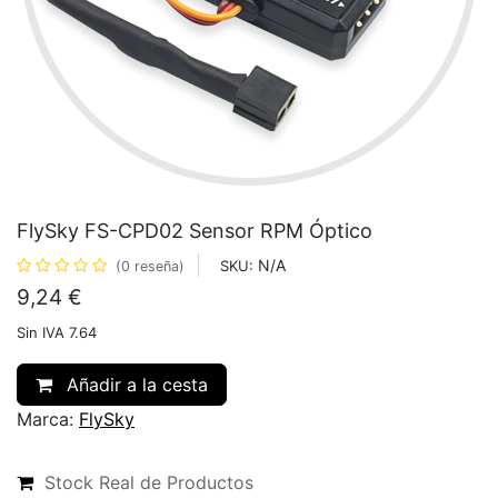
FlySky FS-CPD02 Sensor RPM Óptico
N/A
SKU:
(0 reseña)
9,24
€
Sin IVA 7.64
Añadir a la cesta
Marca:
FlySky
Stock Real de Productos