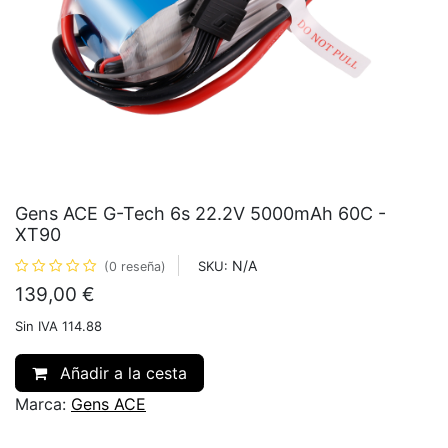
Gens ACE G-Tech 6s 22.2V 5000mAh 60C -
XT90
N/A
SKU:
(0 reseña)
139,00
€
Sin IVA 114.88
Añadir a la cesta
Marca:
Gens ACE