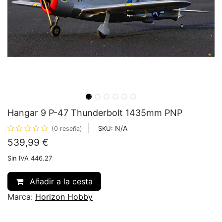
Hangar 9 P-47 Thunderbolt 1435mm PNP
N/A
SKU:
(0 reseña)
539,99
€
Sin IVA 446.27
Añadir a la cesta
Marca:
Horizon Hobby