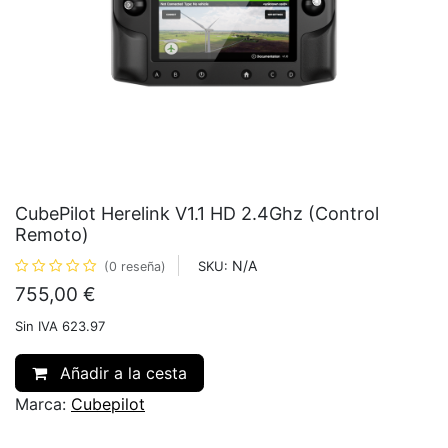
CubePilot Herelink V1.1 HD 2.4Ghz (Control
Remoto)
N/A
SKU:
(0 reseña)
755,00
€
Sin IVA 623.97
Añadir a la cesta
Marca:
Cubepilot