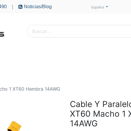
490
Noticias/Blog
|
Español
PTEROS
ACCESORIOS
BATERÍAS
MOTORES
acho 1 XT60 Hembra 14AWG
Cable Y Paralel
XT60 Macho 1 
14AWG