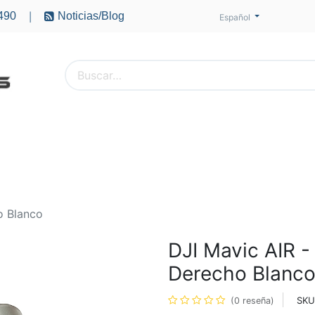
490
Noticias/Blog
|
Español
PTEROS
ACCESORIOS
BATERÍAS
MOTORES
o Blanco
DJI Mavic AIR -
Derecho Blanc
SKU
(0 reseña)