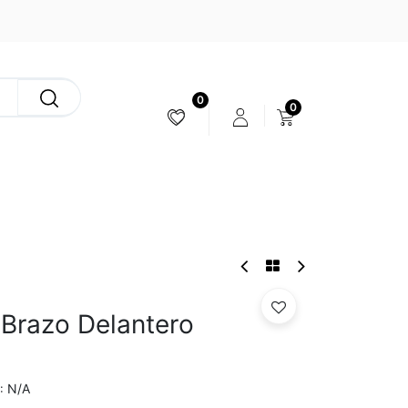
0
0
ESTABILIZACIÓN & CÁMARAS
 Brazo Delantero
o
N/A
: