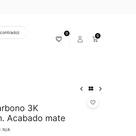
ncontrado)
0
0
ESTABILIZACIÓN & CÁMARAS
carbono 3K
. Acabado mate
N/A
: