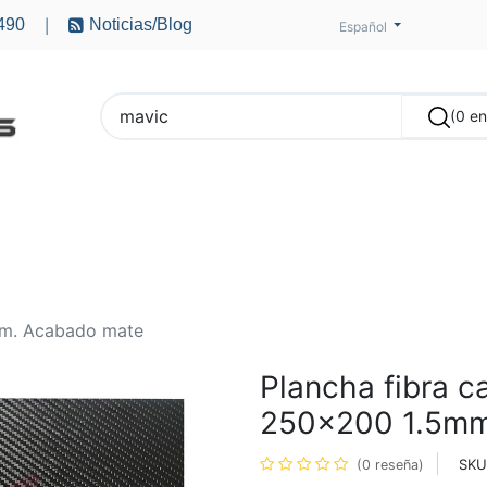
490
Noticias/Blog
|
Español
(0 e
PTEROS
ACCESORIOS
BATERÍAS
MOTORES
mm. Acabado mate
Plancha fibra 
250x200 1.5mm
SKU
(0 reseña)