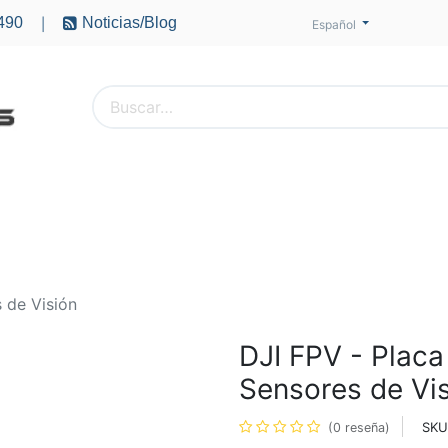
490
Noticias/Blog
|
Español
PTEROS
ACCESORIOS
BATERÍAS
MOTORES
 de Visión
DJI FPV - Plac
Sensores de Vi
SKU
(0 reseña)