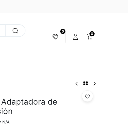
0
0
ESTABILIZACIÓN & CÁMARAS
a Adaptadora de
sión
N/A
: