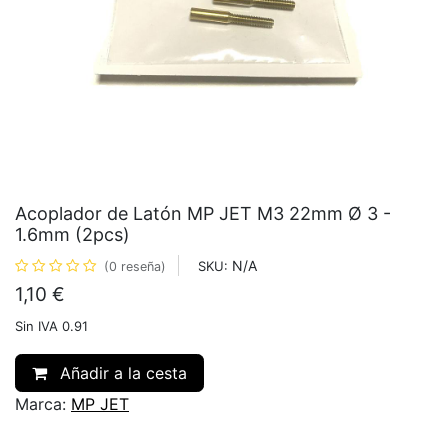
Acoplador de Latón MP JET M3 22mm Ø 3 -
1.6mm (2pcs)
N/A
SKU:
(0 reseña)
1,10
€
Sin IVA 0.91
Añadir a la cesta
Marca:
MP JET