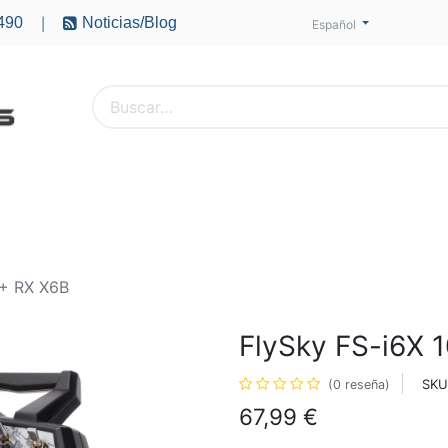
490
Noticias/Blog
|
Español
PTEROS
ACCESORIOS
BATERÍAS
MOTORES
 + RX X6B
FlySky FS-i6X 
SKU
(0 reseña)
67,99
€