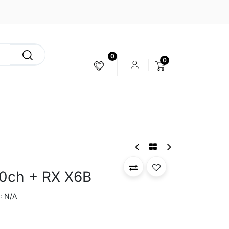
0
0
ESTABILIZACIÓN & CÁMARAS
10ch + RX X6B
N/A
: