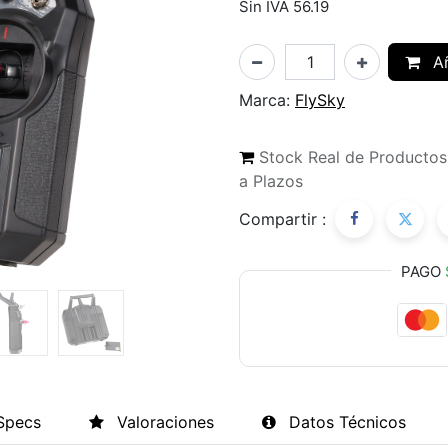
Sin IVA 56.19
Añ
Marca:
FlySky
Stock Real de Producto
a Plazos
Compartir :
PAGO
Specs
Valoraciones
Datos Técnicos