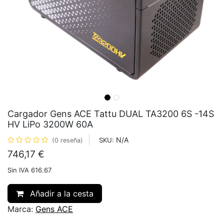
Cargador Gens ACE Tattu DUAL TA3200 6S -14S
HV LiPo 3200W 60A
N/A
SKU:
(0 reseña)
746,17
€
Sin IVA 616.67
Añadir a la cesta
Marca:
Gens ACE