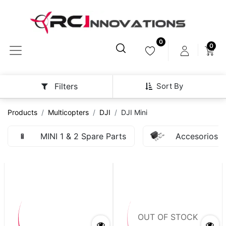
0
0
Sort By
Filters
Products
Multicopters
DJI
DJI Mini
MINI 1 & 2 Spare Parts
Accesorios M
OUT OF STOCK