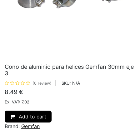
Cono de aluminio para helices Gemfan 30mm eje
3
N/A
SKU:
(0 review)
8.49
€
Ex. VAT: 7.02
Add to cart
Brand:
Gemfan